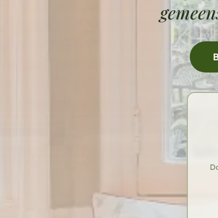
gemeens
B
Da