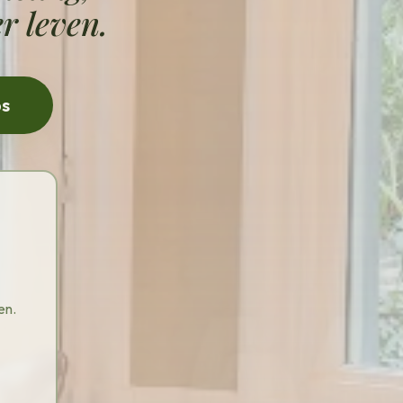
r leven.
ps
en.